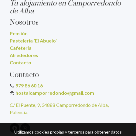
Tu alojamiento en Camporredondo
de Alba
Nosotros
Pensión
Pastelería 'El Abuelo'
Cafetería
Alrededores
Contacto
Contacto
📞
979 86 60 16
📩
hostalcamporredondo@gmail.com
C/ El Puente, 9, 34888 Camporredondo de Alba,
Palencia.
Utilizamos cookies propias y terceros para obtener datos